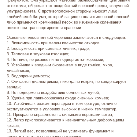
гранулятом. Они украшают материал разнообразными цветовыми
оттенками, оберегают от воздействий внешней среды, излучений
ультрафиолета. С противоположной стороны наносят либо
клейкий слой битума, который защищен полиэтиленовой пленкой,
либо применяют кремниевый песок во избежание склеивания
плиток при транспортировке и хранении.
Основные плюсы мягкой черепицы заключаются в следующем:
1. Экономичность при малом количестве отходов;
2. Бесшумность при сильных ливнях, граде;
3. Тепловая и звуковая изоляция;
4. Не гниет, не ржавеет и не подвергается коррозии;
5. Устойчива к вредным биоагентам в виде грибов, мхов,
лишайников;
6. Водопроницаемость;
7. Считается диэлектриком, никогда не искрит, не конденсирует
заряды;
8. Не подвержена воздействию солнечных лучей;
9. Удобна при лавинообразном сходе снежных комьев;
10. Устойчива к резким перепадам в температуре, отлично
эксплуатируется в условиях высоких и низких температур.
11. Прекрасно справляется с сильными порывами ветра;
12. Легко приспосабливается к незначительным деформациям
крыши;
13. Легкий вес, позволяющий не усиливать фундамент и
сократить затраты при транспортировке;