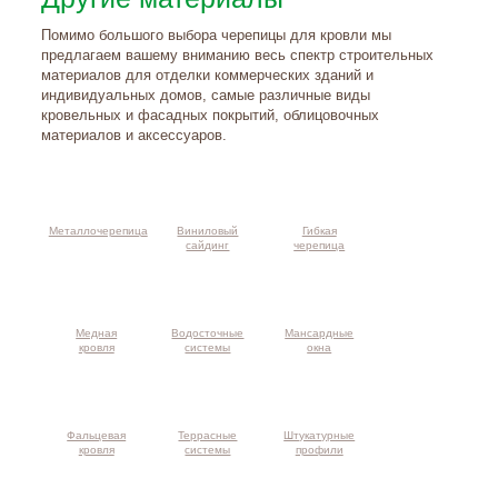
Помимо большого выбора черепицы для кровли мы
предлагаем вашему вниманию весь спектр строительных
материалов для отделки коммерческих зданий и
индивидуальных домов, самые различные виды
кровельных и фасадных покрытий, облицовочных
материалов и аксессуаров.
Металлочерепица
Виниловый
Гибкая
сайдинг
черепица
Медная
Водосточные
Мансардные
кровля
системы
окна
Фальцевая
Террасные
Штукатурные
кровля
системы
профили