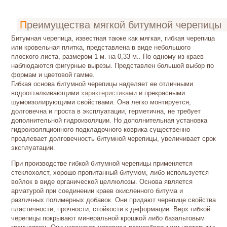
Преимущества мягкой битумной черепицы
Битумная черепица, известная также как мягкая, гибкая черепица
или кровельная плитка, представлена в виде небольшого
плоского листа, размером 1 м. на 0,33 м.. По одному из краев
наблюдаются фигурные вырезы. Представлен большой выбор по
формам и цветовой гамме.
Гибкая основа битумной черепицы наделяет ее отличными
водоотталкивающими
характеристиками
и прекрасными
шумоизолирующими свойствами. Она легко монтируется,
долговечна и проста в эксплуатации, герметична, не требует
дополнительной гидроизоляции. Но дополнительная установка
гидроизоляционного подкладочного коврика существенно
продлевает долговечность битумной черепицы, увеличивает срок
эксплуатации.
При производстве гибкой битумной черепицы применяется
стеклохолст, хорошо пропитанный битумом, либо используется
войлок в виде органической целлюлозы. Основа является
арматурой при соединении краев окисленного битума и
различных полимерных добавок. Они придают черепице свойства
пластичности, прочности, стойкости к деформации. Верх гибкой
черепицы покрывают минеральной крошкой либо базальтовым